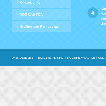
Omtrek cirkel
Va
4
Wi
SOS CAS TOA
Met
Ju
Stelling van Pythagoras
OVER DEZE SITE
PRIVACYVERKLARING
MODERNE WISKUNDE
CONT