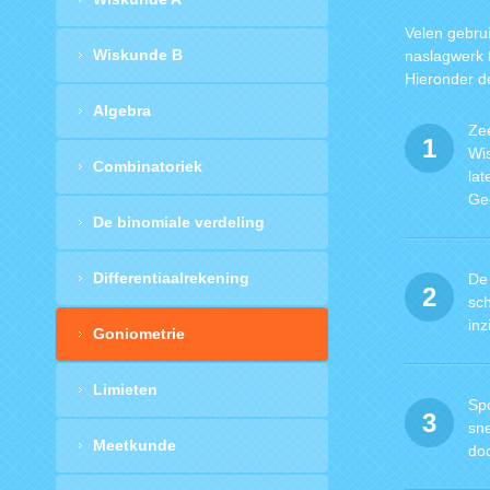
Velen gebrui
Wiskunde B
naslagwerk t
Hieronder d
Algebra
Ze
1
Wi
Combinatoriek
lat
Ge
De binomiale verdeling
Differentiaalrekening
De 
2
sc
inz
Goniometrie
Limieten
Spo
3
sne
Meetkunde
doc